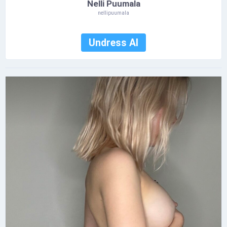
Nelli Puumala
nellipuumala
Undress AI