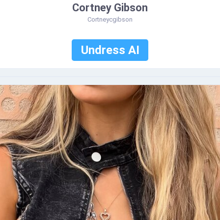
Cortney Gibson
Cortneycgibson
Undress AI